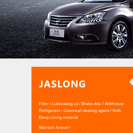
Filter
/
Lubricating oil
/
Brake disc
/
Antifreeze
Refrigerant
/
Chemical clearing agent
/
Bulb
Deep curing material
Warriors forever!