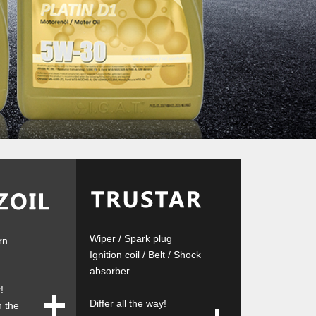
Wiper
/
Spark plug
rn
Ignition coil
/
Belt
/
Shock
absorber
!
Differ all the way!
h the