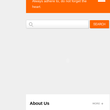
Always adhere to, do not forget the
heart.
About Us