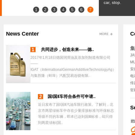
car, stop.
1
2
3
4
5
6
7
News Center
C
集
共同进步，创造未来——德..
JA
2017年1月18日德国润滑油及添加剂制造有限公司
MU
——
安
IGAT（InternationalGermanAdditiveTechnologyAg）
与集胜隆（蚌埠）汽配贸易连锁有限..
电话
传真
官
国Ⅰ国Ⅱ车符合条件可申请..
近日发布了国Ⅰ国Ⅱ汽油车限行政策。了解到，北
S
京市两星绿标车中存在少量排放标准与环保标志
等级不符的车辆，即本已达到国Ⅲ标准，却只得
到两星绿标(国..