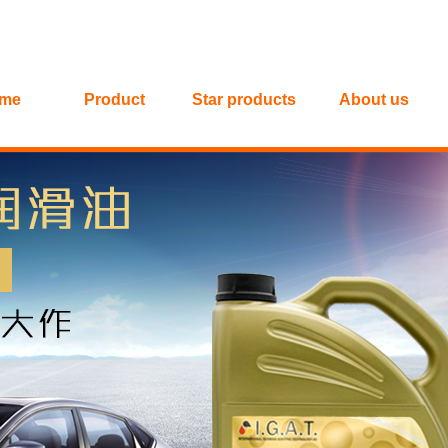
me
Product
Star products
About us