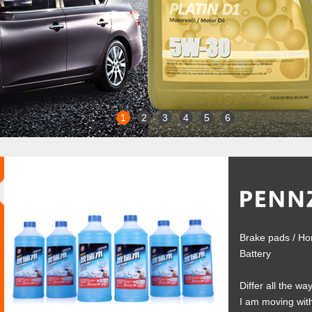
1
2
3
4
5
6
Brake pads
/
Ho
Battery
Differ all the way
I am moving wit